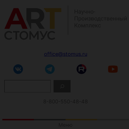
Перейти
к
содержимому
office@stomus.ru
П
о
и
с
8-800-550-48-48
к
Меню