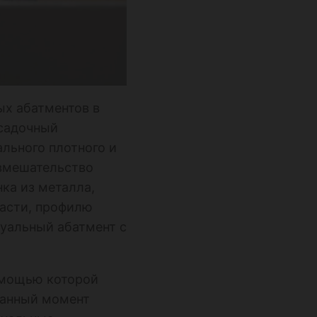
ых абатментов в
осадочный
ального плотного и
 вмешательство
ка из металла,
части, профилю
дуальный абатмент с
омощью которой
данный момент