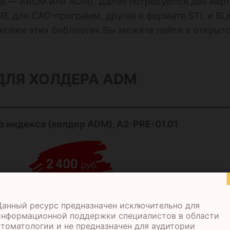
ов — ARUM или ADM). Далее потребуются две вир
ME для CAD-программ, другая в формате STL и BL
новки этих библиотек Вы можете найти в открыт
ДЛЯ ХОЛДЕРА ADM
 индекса (холдер ADM), A2-PRE-01.01
Данный ресурс предназначен исключительно для
информационной поддержки специалистов в области
стоматологии и не предназначен для аудитории