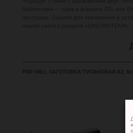
подходят станки с державками двух тип
библиотеки — одна в формате STL или D
программ. Ссылки для скачивания и уста
нашем сайте в разделе «БИБЛИОТЕКИ».
PRE-MILL ЗАГОТОВКА ТИТАНОВАЯ А2, без