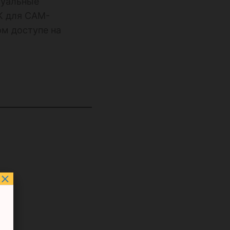
туальные
K для CAM-
ом доступе на
×