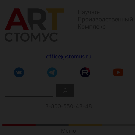
Перейти
к
содержимому
office@stomus.ru
П
о
и
с
8-800-550-48-48
к
Меню