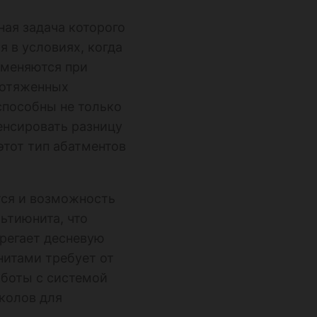
ная задача которого
я в условиях, когда
именяются при
протяженных
способны не только
енсировать разницу
этот тип абатментов
тся и возможность
ьтиюнита, что
регает десневую
нитами требует от
аботы с системой
колов для