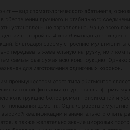
нит — вид стоматологического абатмента, основ
 в обеспечении прочного и стабильного соединени
аты установлены не параллельно. Чаще всего пр
адентии с опорой на 4 или 6 имплантатов и для 
кций. Благодаря своему строению мультиюниты 
вно передавать жевательную нагрузку, но и комп
, тем самым разгружая всю конструкцию. Однако 
назначен для изготовления одиночных коронок.
им преимуществом этого типа абатментов являе
ния винтовой фиксации от уровня платформы мул
всю конструкцию более ремонтнопригодной и убе
 от попадания цемента. Однако работа с мультию
 высокой квалификации и значительного опыта р
атов, а также желательно знание цифровых прото