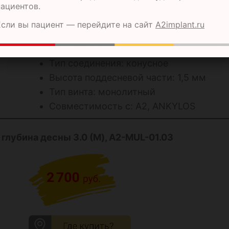
пациентов.
ХАРАКТЕРИСТИКИ ИЗДЕЛИЯ:
Если вы пациент — перейдите на сайт
A2implant.ru
Угол наклона: Прямой
Тип соединения: конусное
Высота поддесневой части: 1,5 мм
Тип винта: монолитный
Совместимость с: А2, ANKYLOS
, глубина десны 3.0
(M)
, A2-MUL-01.03