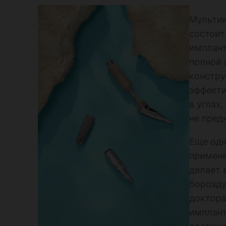
Мультию
состоит
имплант
полной 
констру
эффекти
в углах
не пред
Еще одн
примене
делает 
борозду
доктора
имплант