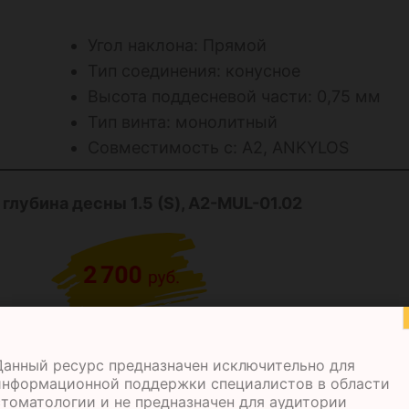
Угол наклона: Прямой
Тип соединения: конусное
Высота поддесневой части: 0,75 мм
Тип винта: монолитный
Совместимость с: А2, ANKYLOS
, глубина десны 1.5 (S), A2-MUL-01.02
Данный ресурс предназначен исключительно для
информационной поддержки специалистов в области
стоматологии и не предназначен для аудитории