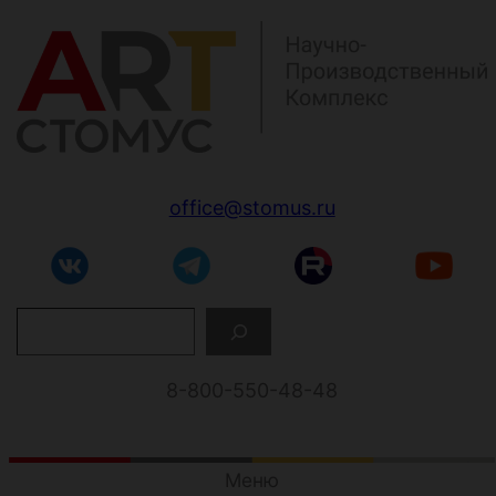
Перейти
к
содержимому
office@stomus.ru
П
о
и
с
8-800-550-48-48
к
Меню